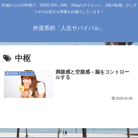
35歳からの10年間で、TOEIC300→900、30kgのダイエット、3回の転職。少しず
つそのお役立ち情報をお届けしています！
外資系的「人生サバイバル」
中枢
満腹感と空腹感－脳をコントロー
糖質制限ダイエット
ルする
2019.01.06