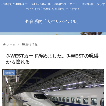
35歳からの10年間で、TOEIC300→900、30kgのダイエット、3回の転職。少しず
つそのお役立ち情報をお届けしています！
外資系的「人生サバイバル」
ホーム
お得情報
J-WESTカード辞めました。J-WESTの呪縛
から逃れる
お得情報