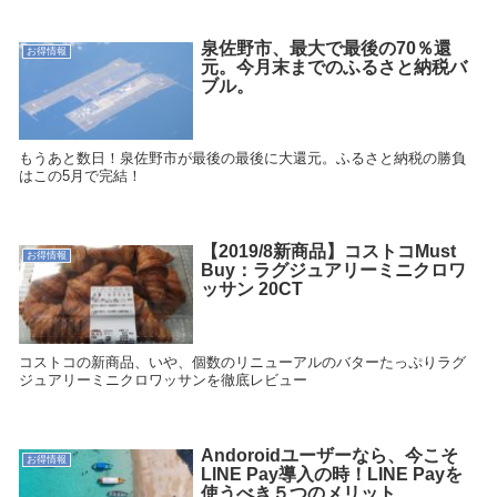
泉佐野市、最大で最後の70％還
お得情報
元。今月末までのふるさと納税バ
ブル。
もうあと数日！泉佐野市が最後の最後に大還元。ふるさと納税の勝負
はこの5月で完結！
【2019/8新商品】コストコMust
お得情報
Buy：ラグジュアリーミニクロワ
ッサン 20CT
コストコの新商品、いや、個数のリニューアルのバターたっぷりラグ
ジュアリーミニクロワッサンを徹底レビュー
Andoroidユーザーなら、今こそ
お得情報
LINE Pay導入の時！LINE Payを
使うべき５つのメリット