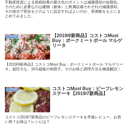
不動産投資による節税効果の最大化のポイントは減価償却の短期化。
そのために必要なのは建物（躯体）と附属設備それぞれの減価償却。
その按分ア割合をどのように設定すればよいのか、実体験をもとにま
とめてみました。
【2019/9新商品】コストコMust
お得情報
Buy：ポークミートボール マルゲ
リータ
【2019/9新商品】コストコMust Buy：ポークミートボール マルゲリー
タ。超巨大な、1KG超級の肉団子。そのお味と調理方法を徹底解説！
コストコMust Buy：ビーフレモン
お得情報
ステーキ【2019/7新商品】
コストコ2019/7新商品のビーフレモンステーキを早速レビュー。お買
い得？お味は？レシピは？