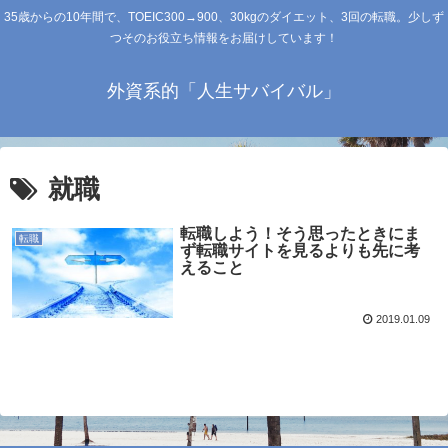
35歳からの10年間で、TOEIC300→900、30kgのダイエット、3回の転職。少しず
つそのお役立ち情報をお届けしています！
外資系的「人生サバイバル」
就職
転職しよう！そう思ったときにま
転職
ず転職サイトを見るよりも先に考
えること
2019.01.09